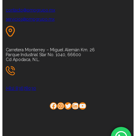
contacto@pmpgrupo.mx
servicios@pmpgrupo.mx
Carretera Monterrey – Miguel Alemán Km. 26
Parque Industrial Star No. 1040, 66600
Cd Apodaca, N.L.
(+81) 83678030
Facebook
Instagram
Twitter
LinkedIn
YouTube